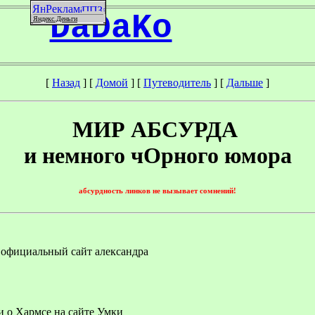
DaDaKo
Яндекс.Деньги
[
Назад
]
[
Домой
]
[
Путеводитель
]
[
Дальше
]
МИР АБСУРДА
и немного чОрного юмора
абсурдность линков не вызывает сомнений!
 официальный сайт александра
и о Хармсе на сайте Умки