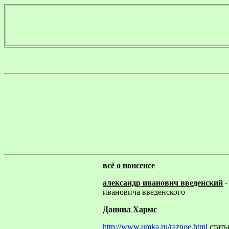
всё о нонсенсе
александр иванович введенский
-
ивановича введенского
Даниил Хармс
http://www.umka.ru/raznoe.html
стать