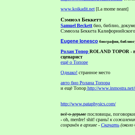
www.koikadit.net
[La mome neant]
Сэмюэл Беккетт
Samuel Beckett
био, библио, докум
Сэмюэла Беккета Калифорнийского
Eugene Ionesco
биография, библиог
Ролан Топор
ROLAND TOPOR - ве
сценарист
ещё о Топоре
Однако!
странное место
авто био Ролана Топора
и ещё Топор
http://www.inmostra.net/
http://www.pataphysics.com/
всё о дерьме
пословицы, поговорки
- oh, merdre! shit! срань!
к сожалени
сохранён в архиве -
Скачать
(около 