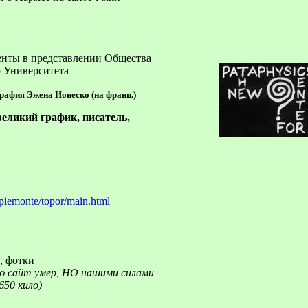
енты в представлении Общества
 Университета
рафия Эжена Ионеско (на франц.)
ликий график, писатель,
piemonte/topor/main.html
, фотки
ю сайт умер, НО нашими силами
650 кило)