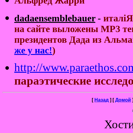
Альфред Жарри
dadaensemblebauer
-
италiЯ
на сайте выложены MP3 те
президентов Дада из Альман
же у нас!
)
http://www.paraethos.com
параэтические исслед
[
Назад
]
[
Домой
Хост