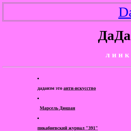
D
ДаДа
л и н 
дадаизм это
анти-искусство
Марсель Дюшан
пикабиевский журнал "391"